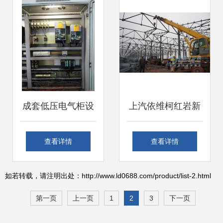
与数据合规
实施
成套低压电气柜设
上汽依维柯红岩新
备改造维护调试与
基地建设迈入关键
查看详情
查看详情
上门安装服务详解
阶段，设备安装调
如若转载，请注明出处：http://www.ld0688.com/product/list-2.html
试工作全面启动
第一页
上一页
1
2
3
下一页