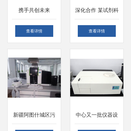
携手共创未来
深化合作 某试剂科
2018年3月13日，
研公司再次采购
查看详情
查看详情
我司为东莞某新建
GL-21M高速冷冻
大型实验室提供全
离心机及安装调试
新仪器安装调试服
服务
务纪实
新疆阿图什城区污
中心又一批仪器设