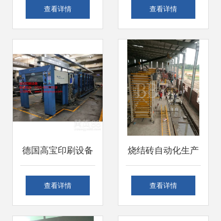
州稳步复苏 记者实
0.5t/h单级反渗透
查看详情
查看详情
地探访仪器设备安
纯净水设备 出厂
装调试服务助力重
价、加工、上门安
建
装调试一体化服务
德国高宝印刷设备
烧结砖自动化生产
专业拆装、维修与
线设备安装、调试
查看详情
查看详情
安装调试服务解析
与试运行全流程服