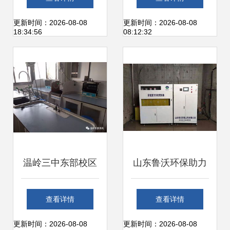
仪器的安装与调试
试公司选择指南
更新时间：2026-08-08
更新时间：2026-08-08
18:34:56
08:12:32
服务
温岭三中东部校区
山东鲁沃环保助力
建设项目冲刺 仪器
吉林大学实验室废
查看详情
查看详情
设备安装调试阶段
水处理设备圆满完
更新时间：2026-08-08
更新时间：2026-08-08