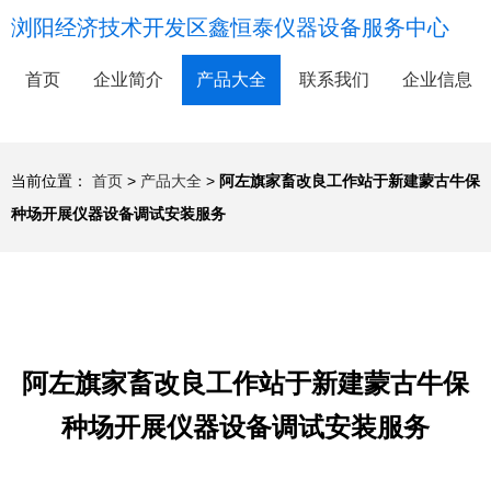
浏阳经济技术开发区鑫恒泰仪器设备服务中心
首页
企业简介
产品大全
联系我们
企业信息
当前位置：
首页
>
产品大全
>
阿左旗家畜改良工作站于新建蒙古牛保
种场开展仪器设备调试安装服务
阿左旗家畜改良工作站于新建蒙古牛保
种场开展仪器设备调试安装服务